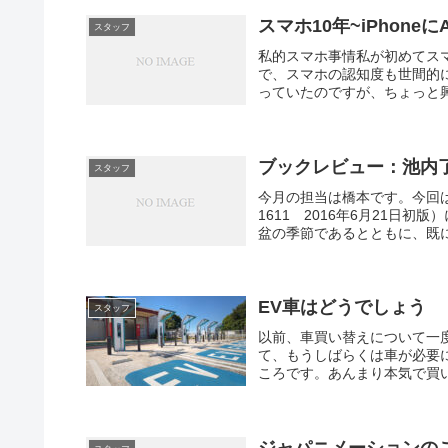
スマホ10年~iPhoneに
スタッフ
私的スマホ事情私が初めてスマ
で、スマホの認知度も世間的に
っていたのですが、ちょっと興味
ブックレビュー：池内
スタッフ
今月の担当は橋本です。今回
1611 2016年6月21日
盆の季節であるとともに、既に
EV車はどうでしょう
スタッフ
以前、車買い替えについて一
て、もうしばらくは車が必要
ころです。あんまり本気で買い
ジャパニメーションの