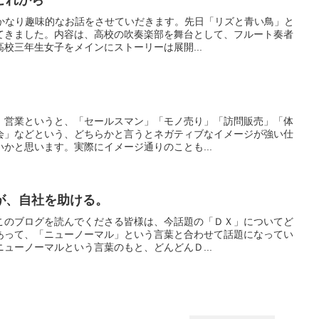
はかなり趣味的なお話をさせていだきます。先日「リズと青い鳥」と
てきました。内容は、高校の吹奏楽部を舞台として、フルート奏者
校三年生女子をメインにストーリーは展開...
。営業というと、「セールスマン」「モノ売り」「訪問販売」「体
会」などという、どちらかと言うとネガティブなイメージが強い仕
かと思います。実際にイメージ通りのことも...
が、自社を助ける。
このブログを読んでくださる皆様は、今話題の「ＤＸ」についてど
あって、「ニューノーマル」という言葉と合わせて話題になってい
ューノーマルという言葉のもと、どんどんＤ...