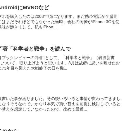
AndroidにMVNOなど
ホを購入したのは2008年頃になります。まだ携帯電話が全盛期
はまだそれほどでもなかった当時、会社の同僚がiPhone 3Gを使
が沸きまして、私もiPhon...
了著「科学者と戦争」を読んで
はブックレビューの2回目として、「科学者と戦争」（岩波新書
初版）について、取り上げようと思います。8月は故郷に思いを馳せたお
73年目を迎えた大戦終了の日を機...
度書いた事がありました。その後いろいろと事情が変わってきまし
になりそうなので、かなり本気で買い替えを前提に検討していると
替えを想定していなかったので、改めて最近...
これから