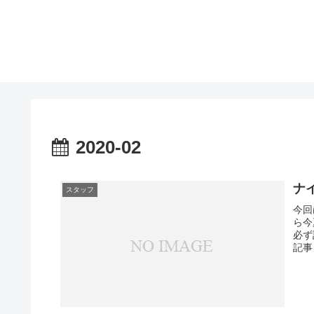
2020-02
ナ
スタッフ
今回
ら今
必ず
記事