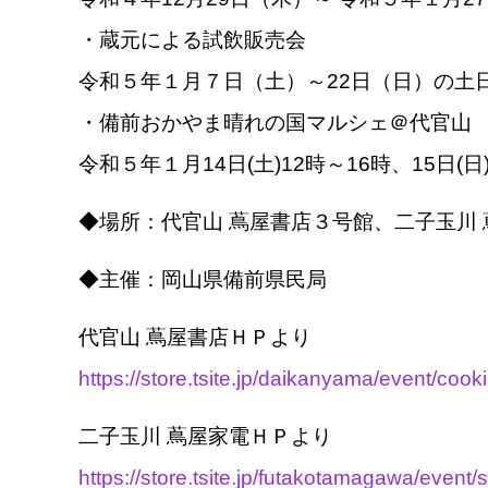
・蔵元による試飲販売会
令和５年１月７日（土）～22日（日）の土
・備前おかやま晴れの国マルシェ＠代官山
令和５年１月14日(土)12時～16時、15日(日
◆場所：代官山 蔦屋書店３号館、二子玉川 
◆主催：岡山県備前県民局
代官山 蔦屋書店ＨＰより
https://store.tsite.jp/daikanyama/event/co
二子玉川 蔦屋家電ＨＰより
https://store.tsite.jp/futakotamagawa/even