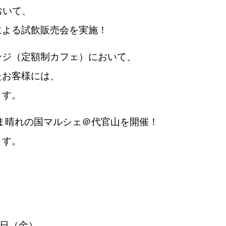
おいて、
による試飲販売会を実施！
ンジ（定額制カフェ）において、
たお客様には、
ます。
やま晴れの国マルシェ＠代官山を開催！
ます。
7日（金）