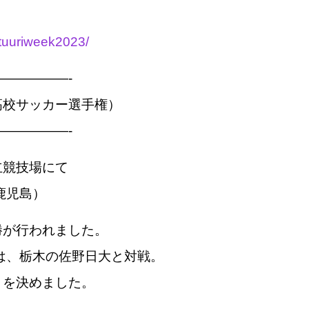
atuuriweek2023/
—————-
高校サッカー選手権）
—————-
立競技場にて
鹿児島）
勝が行われました。
は、栃木の佐野日大と対戦。
」を決めました。