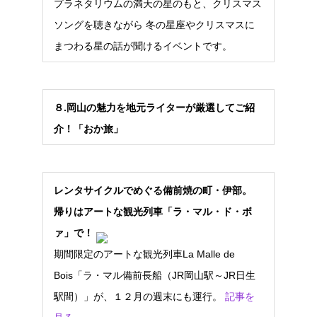
プラネタリウムの満天の星のもと、クリスマス
ソングを聴きながら 冬の星座やクリスマスに
まつわる星の話が聞けるイベントです。
８
.
岡山の魅力を地元ライターが厳選してご紹
介！「おか旅」
レンタサイクルでめぐる備前焼の町・伊部。
帰りはアートな観光列車「ラ・マル・ド・ボ
ァ」で！
期間限定のアートな観光列車La Malle de
Bois「ラ・マル備前長船（JR岡山駅～JR日生
駅間）」が、１２月の週末にも運行。
記事を