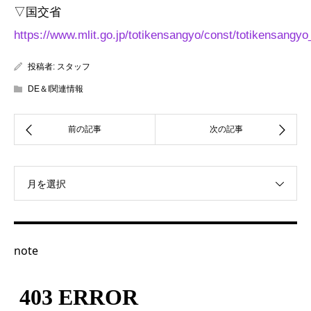
▽国交省
https://www.mlit.go.jp/totikensangyo/const/totikensangy
投稿者:
スタッフ
DE＆I関連情報
月を選択
note