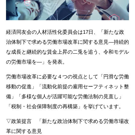
経済同友会の人材活性化委員会は17日、「新たな政
治体制下で求める労働市場改革に関する意見―持続的
な成長と継続的な賃金上昇の二兎を追う、令和モデル
の労働市場を―」を発表。
労働市場改革に必要な４つの視点として「円滑な労働
移動の促進」「流動化前提の雇用セーフティネット整
備」「多様な個人が活躍可能な労働法制の見直し」
「税制・社会保障制度の再構築」を挙げています。
▽政策提言 「新たな政治体制下で求める労働市場改
革に関する意見